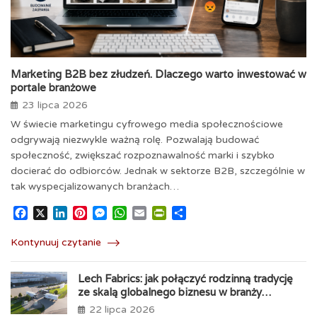
Marketing B2B bez złudzeń. Dlaczego warto inwestować w
portale branżowe
23 lipca 2026
W świecie marketingu cyfrowego media społecznościowe
odgrywają niezwykle ważną rolę. Pozwalają budować
społeczność, zwiększać rozpoznawalność marki i szybko
docierać do odbiorców. Jednak w sektorze B2B, szczególnie w
tak wyspecjalizowanych branżach…
F
X
L
P
M
W
E
P
S
a
i
i
e
h
m
r
h
c
n
n
s
a
a
i
a
Kontynuuj czytanie
e
k
t
s
t
i
n
r
b
e
e
e
s
l
t
e
Lech Fabrics: jak połączyć rodzinną tradycję
o
d
r
n
A
F
ze skalą globalnego biznesu w branży
o
I
e
g
p
r
tapicerskiej
22 lipca 2026
k
n
s
e
p
i