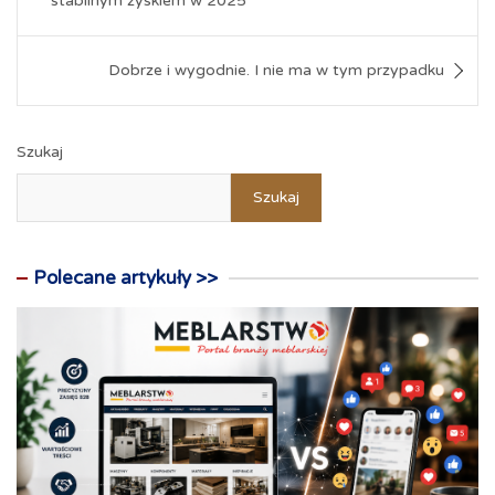
stabilnym zyskiem w 2025
k
n
s
e
p
i
t
r
e
n
d
Dobrze i wygodnie. I nie ma w tym przypadku
l
y
Szukaj
Szukaj
Polecane artykuły >>