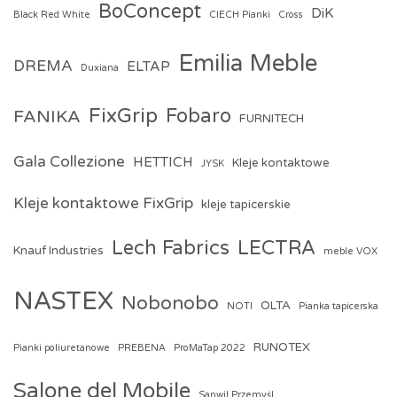
BoConcept
DiK
Black Red White
CIECH Pianki
Cross
Emilia Meble
DREMA
ELTAP
Duxiana
FixGrip
Fobaro
FANIKA
FURNITECH
Gala Collezione
HETTICH
Kleje kontaktowe
JYSK
Kleje kontaktowe FixGrip
kleje tapicerskie
Lech Fabrics
LECTRA
Knauf Industries
meble VOX
NASTEX
Nobonobo
OLTA
NOTI
Pianka tapicerska
RUNOTEX
Pianki poliuretanowe
PREBENA
ProMaTap 2022
Salone del Mobile
Sanwil Przemyśl