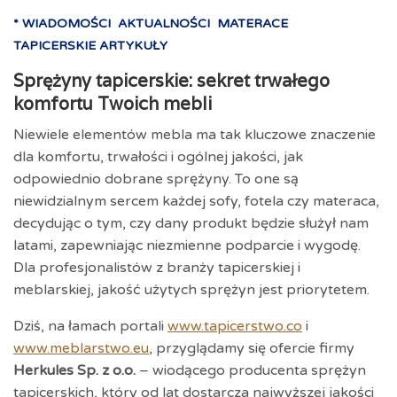
* WIADOMOŚCI
AKTUALNOŚCI
MATERACE
TAPICERSKIE ARTYKUŁY
Sprężyny tapicerskie: sekret trwałego
komfortu Twoich mebli
Niewiele elementów mebla ma tak kluczowe znaczenie
dla komfortu, trwałości i ogólnej jakości, jak
odpowiednio dobrane sprężyny. To one są
niewidzialnym sercem każdej sofy, fotela czy materaca,
decydując o tym, czy dany produkt będzie służył nam
latami, zapewniając niezmienne podparcie i wygodę.
Dla profesjonalistów z branży tapicerskiej i
meblarskiej, jakość użytych sprężyn jest priorytetem.
Dziś, na łamach portali
www.tapicerstwo.co
i
www.meblarstwo.eu
, przyglądamy się ofercie firmy
Herkules Sp. z o.o.
– wiodącego producenta sprężyn
tapicerskich, który od lat dostarcza najwyższej jakości