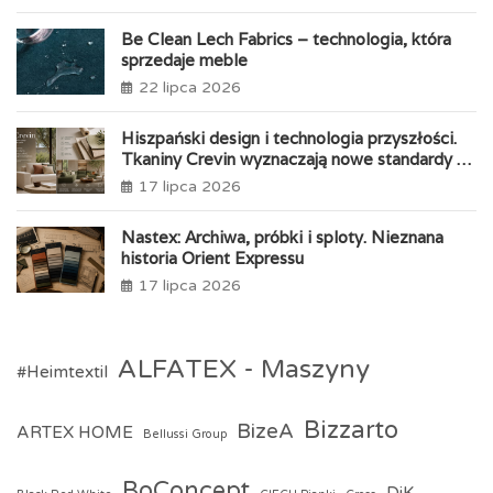
t
r
e
n
Be Clean Lech Fabrics – technologia, która
d
sprzedaje meble
l
22 lipca 2026
y
Hiszpański design i technologia przyszłości.
Tkaniny Crevin wyznaczają nowe standardy w
produkcji mebli tapicerowanych
17 lipca 2026
Nastex: Archiwa, próbki i sploty. Nieznana
historia Orient Expressu
17 lipca 2026
ALFATEX - Maszyny
#Heimtextil
Bizzarto
BizeA
ARTEX HOME
Bellussi Group
BoConcept