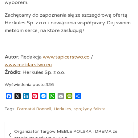
wyborem.
Zachęcamy do zapoznania się ze szczegółową ofertą
Herkules Sp. z o.o. i nawiązania współpracy. Daj swoim
meblom serce, na które zasługują!
Autor:
Redakcja
www.tapicerstwo.co
/
www.meblarstwo.eu
Źródło:
Herkules Sp. z o.o.
Wyświetlenia postu:
336
F
X
L
P
M
W
E
P
S
a
i
i
e
h
m
r
h
c
n
n
s
a
a
i
a
Tags:
Formatki Bonnell
,
Herkules
,
sprężyny faliste
e
k
t
s
t
i
n
r
b
e
e
e
s
l
t
e
Nawigacja
o
d
r
n
A
F
Organizator Targów MEBLE POLSKA i DREMA ze
o
I
e
g
p
r
wpisu