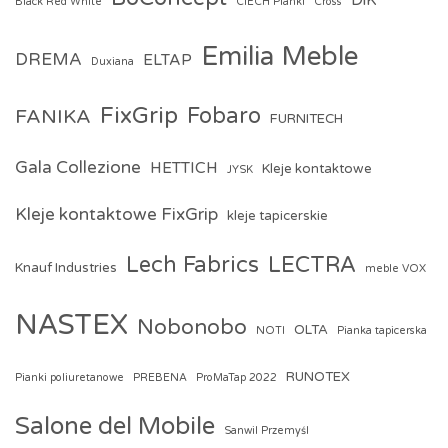
DiK
Black Red White
CIECH Pianki
Cross
Emilia Meble
DREMA
ELTAP
Duxiana
FixGrip
Fobaro
FANIKA
FURNITECH
Gala Collezione
HETTICH
Kleje kontaktowe
JYSK
Kleje kontaktowe FixGrip
kleje tapicerskie
Lech Fabrics
LECTRA
Knauf Industries
meble VOX
NASTEX
Nobonobo
OLTA
NOTI
Pianka tapicerska
RUNOTEX
Pianki poliuretanowe
PREBENA
ProMaTap 2022
Salone del Mobile
Sanwil Przemyśl